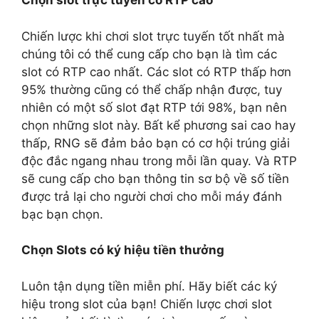
Chọn slot trực tuyến có RTP cao
Chiến lược khi chơi slot trực tuyến tốt nhất mà
chúng tôi có thể cung cấp cho bạn là tìm các
slot có RTP cao nhất. Các slot có RTP thấp hơn
95% thường cũng có thể chấp nhận được, tuy
nhiên có một số slot đạt RTP tới 98%, bạn nên
chọn những slot này. Bất kể phương sai cao hay
thấp, RNG sẽ đảm bảo bạn có cơ hội trúng giải
độc đắc ngang nhau trong mỗi lần quay. Và RTP
sẽ cung cấp cho bạn thông tin sơ bộ về số tiền
được trả lại cho người chơi cho mỗi máy đánh
bạc bạn chọn.
Chọn Slots có ký hiệu tiền thưởng
Luôn tận dụng tiền miễn phí. Hãy biết các ký
hiệu trong slot của bạn! Chiến lược chơi slot