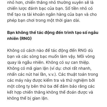
nhỏ hơn, chiến thắng nhỏ thường xuyên sẽ là
chiến lược đánh bạc của bạn. Số tiền nhỏ có
thể tạo ra tài khoản ngân hàng của bạn và cho
phép bạn chơi trong một thời gian dài.
Bạn không thể tác động đến trình tạo số ngẫu
nhiên (RNG)
Không có cách nào để tác động đến RNG dù
bạn và các sòng bạc muốn làm vậy. Mỗi vòng
quay là ngẫu nhiên. Không có sự can thiệp.
Không có mã gian lận (ví dụ: chơi rất nhanh,
nhấn các nút hai lần, v.v.). Các thuật toán trong
các máy này được kiểm tra và thử nghiệm bởi
một công ty bên thứ ba để đảm bảo rằng các
kết hợp chiến thắng không thể đoán được và
không thể bị gian lận.