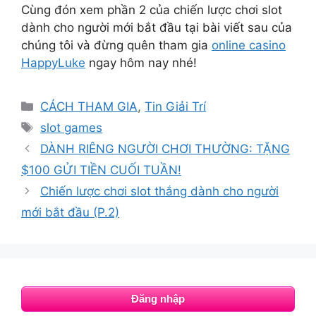
Cùng đón xem phần 2 của chiến lược chơi slot
dành cho người mới bắt đầu tại bài viết sau của
chúng tôi và đừng quên tham gia
online casino
HappyLuke
ngay hôm nay nhé!
Categories
CÁCH THAM GIA
,
Tin Giải Trí
Tags
slot games
Post
DÀNH RIÊNG NGƯỜI CHƠI THƯỜNG: TẶNG
navigation
$100 GỬI TIỀN CUỐI TUẦN!
Chiến lược chơi slot thắng dành cho người
mới bắt đầu (P.2)
Đăng nhập