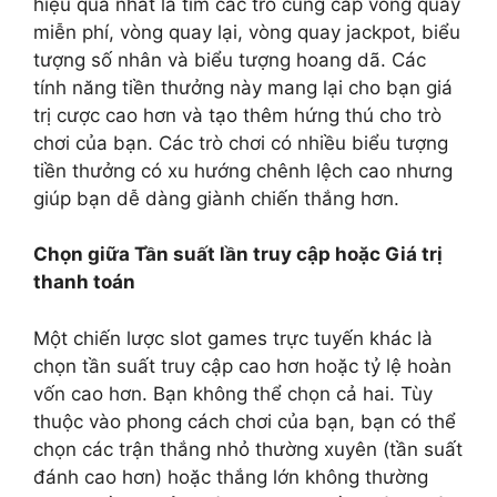
hiệu quả nhất là tìm các trò cung cấp vòng quay
miễn phí, vòng quay lại, vòng quay jackpot, biểu
tượng số nhân và biểu tượng hoang dã. Các
tính năng tiền thưởng này mang lại cho bạn giá
trị cược cao hơn và tạo thêm hứng thú cho trò
chơi của bạn. Các trò chơi có nhiều biểu tượng
tiền thưởng có xu hướng chênh lệch cao nhưng
giúp bạn dễ dàng giành chiến thắng hơn.
Chọn giữa Tần suất lần truy cập hoặc Giá trị
thanh toán
Một chiến lược slot games trực tuyến khác là
chọn tần suất truy cập cao hơn hoặc tỷ lệ hoàn
vốn cao hơn. Bạn không thể chọn cả hai. Tùy
thuộc vào phong cách chơi của bạn, bạn có thể
chọn các trận thắng nhỏ thường xuyên (tần suất
đánh cao hơn) hoặc thắng lớn không thường