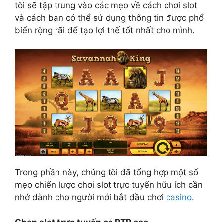
tôi sẽ tập trung vào các mẹo về cách chơi slot
và cách bạn có thể sử dụng thông tin được phổ
biến rộng rãi để tạo lợi thế tốt nhất cho mình.
Trong phần này, chúng tôi đã tổng hợp một số
mẹo chiến lược chơi slot trực tuyến hữu ích cần
nhớ dành cho người mới bắt đầu chơi
casino
.