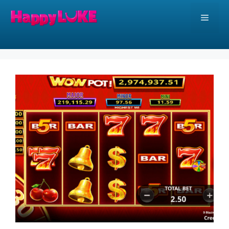
Skip
Menu
to
content