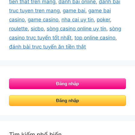
tien that tren mang
,
danh bai online
,
danh bai
truc tuyen tren mang
,
game bai
,
game bai
casino
,
game casino
,
nha cai uy tin
,
poker
,
roulette
,
sicbo
,
sòng casino online uy tín
,
sòng
casino trực tuyến tốt nhất
,
top online casino
,
đánh bài trực tuyến ăn tiền thật
Đăng nhập
Đăng nhập
Tìm kiếm phổ biến