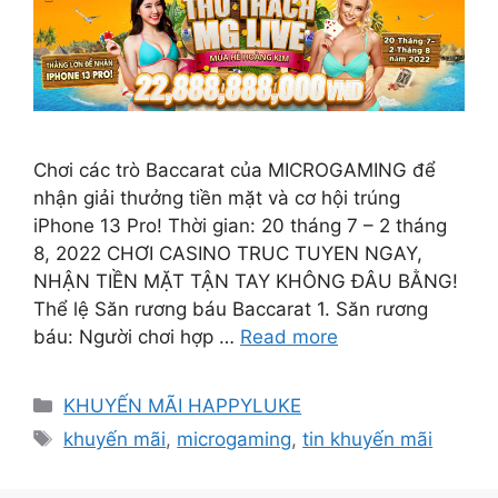
Chơi các trò Baccarat của MICROGAMING để
nhận giải thưởng tiền mặt và cơ hội trúng
iPhone 13 Pro! Thời gian: 20 tháng 7 – 2 tháng
8, 2022 CHƠI CASINO TRUC TUYEN NGAY,
NHẬN TIỀN MẶT TẬN TAY KHÔNG ĐÂU BẰNG!
Thể lệ Săn rương báu Baccarat 1. Săn rương
báu: Người chơi hợp …
Read more
Categories
KHUYẾN MÃI HAPPYLUKE
Tags
khuyến mãi
,
microgaming
,
tin khuyến mãi