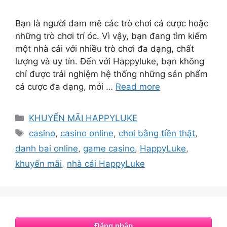
Bạn là người đam mê các trò chơi cá cược hoặc
những trò chơi trí óc. Vì vậy, bạn đang tìm kiếm
một nhà cái với nhiều trò chơi đa dạng, chất
lượng và uy tín. Đến với Happyluke, bạn không
chỉ được trải nghiệm hệ thống những sản phẩm
cá cược đa dạng, mới …
Read more
Categories
KHUYẾN MÃI HAPPYLUKE
Tags
casino
,
casino online
,
chơi bằng tiền thật
,
danh bai online
,
game casino
,
HappyLuke
,
khuyến mãi
,
nhà cái HappyLuke
Đăng nhập