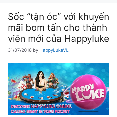
Sốc “tận óc” với khuyến
mãi bom tấn cho thành
viên mới của Happyluke
31/07/2018
by
HappyLukeVL