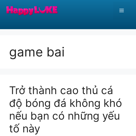
Skip
Menu
to
content
game bai
Trở thành cao thủ cá
độ bóng đá không khó
nếu bạn có những yếu
tố này