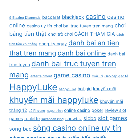
casino
casino
blackjack
baccarat
9 Blazing Diamonds
online
chơi
casino uy tín
choi bai truc tuyen tren mang
bằng tiền thật
CÁCH THAM GIA
chơi trò chơi
cách
danh bai an tien
dang ky ngay
tính tiền khi thắng
that tren mang
danh bai online
danh bai
danh bai truc tuyen tren
truc tuyen
mang
game casino
entertainment
Giải Trí
Gạo nếp gạo tẻ
HappyLuke
hot girl
khuyến mãi
happy luke
khuyến mãi happyluke
khuyến mãi
tháng 12
online casino
poker
review slot
Lê Phương
ngọc trinh
slot games
sicbo
games
roulette
showbiz
savannah king
sòng casino online uy tín
song bac