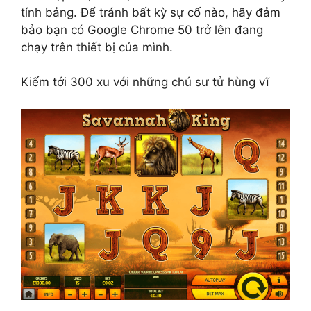
tính bảng. Để tránh bất kỳ sự cố nào, hãy đảm
bảo bạn có Google Chrome 50 trở lên đang
chạy trên thiết bị của mình.
Kiếm tới 300 xu với những chú sư tử hùng vĩ