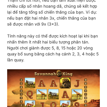
Thậm chí tốt hơn, nếu bạn làm xuất hiện được
nhiều cấp số nhân hoang dã, chúng sẽ kết hợp
lại để tăng tổng số chiến thắng của bạn. Ví dụ:
nếu bạn đặt hai nhân 3x, chiến thắng của bạn
sẽ được nhân với 9x (3×3).
Tính năng này có thể được kích hoạt lại khi bạn
nhấn thêm ít nhất hai biểu tượng phân tán.
Người chơi giành được 5, 8, 15 hoặc 20 vòng
quay bổ sung bằng cách hạ cánh 2, 3, 4 hoặc 5
lần quay.