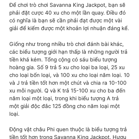
Để chơi trò chơi Savanna King Jackpot, bạn sẽ
phải đặt cược 40 xu cho một lần quay. Điều đó
có nghĩa là bạn sẽ cần phải đạt được một vài
giải để kiếm được một khoản lợi nhuận đáng kể.
Giống như trong nhiều trò chơi đánh bài khác,
các biểu tượng giới hạn thấp là những người trả
tiền khá kém. Tổng cộng có sáu biểu tượng
hoàng gia. Số 9 trả 5 xu cho loại ba loại, 25 xu
cho loại bốn loại, và 100 xu cho loại năm loại. 10
và J trả tiền tốt hơn một chút và chia ra 10-100
xu mỗi người. Q và K trả 15-100 xu cho ba đến
năm loại một loại, trong khi biểu tượng A trả
một giải độc đắc 125 đồng cho năm loại một
loại.
Động vật châu Phi quen thuộc là biểu tượng trả
tiền tốt hơn trong Savanna King Jackpot. Hươu