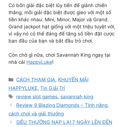
Có bốn giải đặc biệt lũy tiến để giành chiến
thắng, mỗi giải đặc biệt được gieo với một số
tiền khác nhau: Mini, Minor, Major và Grand.
Grand jackpot hạt giống với một triệu tuyệt vời,
vì vậy nó có thể đáng để tăng số tiền đặt cược
ban đầu của bạn và bắt đầu trò chơi.
Còn chờ gì nữa, chơi Savannah King ngay tại
nhà cái
HappyLuke
!
Categories
CÁCH THAM GIA
,
KHUYẾN MÃI
HAPPYLUKE
,
Tin Giải Trí
Tags
review slot games
,
savannah king
Post
Review 9 Blazing Diamonds – Tính năng,
navigation
cách chơi và giải thưởng
SIÊU THƯỞNG NẠP LẠI 7 NGÀY LÊN ĐẾN