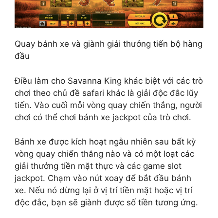
Quay bánh xe và giành giải thưởng tiến bộ hàng
đầu
Điều làm cho Savanna King khác biệt với các trò
chơi theo chủ đề safari khác là giải độc đắc lũy
tiến. Vào cuối mỗi vòng quay chiến thắng, người
chơi có thể chơi bánh xe jackpot của trò chơi.
Bánh xe được kích hoạt ngẫu nhiên sau bất kỳ
vòng quay chiến thắng nào và có một loạt các
giải thưởng tiền mặt thực và các game slot
jackpot. Chạm vào nút xoay để bắt đầu bánh
xe. Nếu nó dừng lại ở vị trí tiền mặt hoặc vị trí
độc đắc, bạn sẽ giành được số tiền tương ứng.