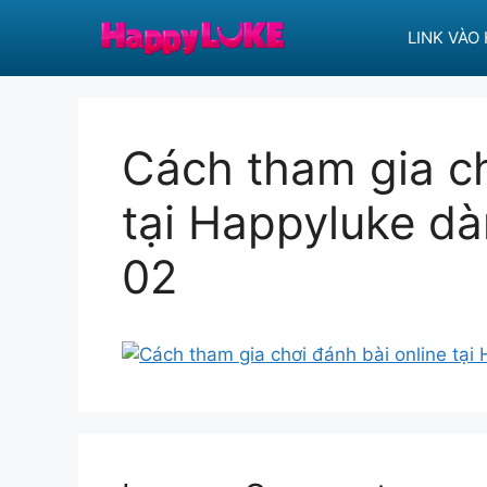
Skip
LINK VÀO
to
content
Cách tham gia ch
tại Happyluke dà
02