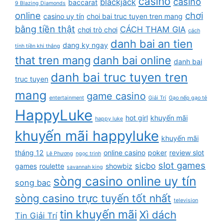
casino
casino
blackjack
baccarat
9 Blazing Diamonds
online
chơi
casino uy tín
choi bai truc tuyen tren mang
bằng tiền thật
CÁCH THAM GIA
chơi trò chơi
cách
danh bai an tien
dang ky ngay
tính tiền khi thắng
that tren mang
danh bai online
danh bai
danh bai truc tuyen tren
truc tuyen
mang
game casino
entertainment
Giải Trí
Gạo nếp gạo tẻ
HappyLuke
hot girl
khuyến mãi
happy luke
khuyến mãi happyluke
khuyến mãi
tháng 12
online casino
poker
review slot
Lê Phương
ngọc trinh
slot games
sicbo
games
roulette
showbiz
savannah king
sòng casino online uy tín
song bac
sòng casino trực tuyến tốt nhất
television
tin khuyến mãi
Xì dách
Tin Giải Trí