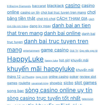
casino
casino
blackjack
baccarat
9 Blazing Diamonds
online
chơi
casino uy tín
choi bai truc tuyen tren mang
bằng tiền thật
CÁCH THAM GIA
chơi trò chơi
cách
danh bai an tien
dang ky ngay
tính tiền khi thắng
that tren mang
danh bai online
danh bai
danh bai truc tuyen tren
truc tuyen
mang
game casino
entertainment
Giải Trí
Gạo nếp gạo tẻ
HappyLuke
hot girl
khuyến mãi
happy luke
khuyến mãi happyluke
khuyến mãi
tháng 12
online casino
poker
review slot
Lê Phương
ngọc trinh
slot games
sicbo
games
roulette
showbiz
savannah king
sòng casino online uy tín
song bac
sòng casino trực tuyến tốt nhất
television