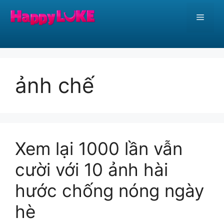
Skip
Menu
to
content
ảnh chế
Xem lại 1000 lần vẫn
cười với 10 ảnh hài
hước chống nóng ngày
hè