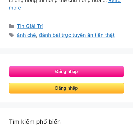
chống nóng thì nóng thế chứ nóng nữa …
Read
more
Categories
Tin Giải Trí
Tags
ảnh chế
,
đánh bài trực tuyến ăn tiền thật
Đăng nhập
Đăng nhập
Tìm kiếm phổ biến