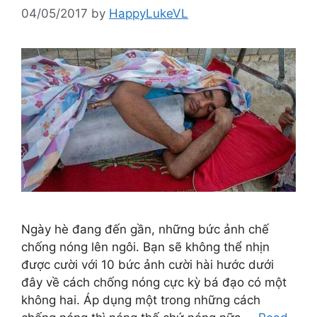
04/05/2017
by
HappyLukeVL
Ngày hè đang đến gần, những bức ảnh chế
chống nóng lên ngôi. Bạn sẽ không thể nhịn
được cười với 10 bức ảnh cười hài hước dưới
đây về cách chống nóng cực kỳ bá đạo có một
không hai. Áp dụng một trong những cách